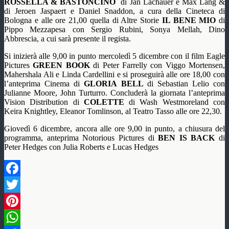
ROSSELLA & BASTONCINO
di Jan Lachauer e Max Lang &
di Jeroen Jaspaert e Daniel Snaddon, a cura della Cineteca di
Bologna e alle ore 21,00 quella di Altre Storie
IL BENE MIO
di
Pippo Mezzapesa con Sergio Rubini, Sonya Mellah, Dino
Abbrescia, a cui sarà presente il regista.
Si inizierà alle 9,00 in punto mercoledì 5 dicembre con il film Eagle
Pictures
GREEN BOOK
di Peter Farrelly con Viggo Mortensen,
Mahershala Ali e Linda Cardellini e si proseguirà alle ore 18,00 con
l’anteprima Cinema di
GLORIA BELL
di Sebastian Lelio con
Julianne Moore, John Turturro. Concluderà la giornata l’anteprima
Vision Distribution di
COLETTE
di Wash Westmoreland con
Keira Knightley, Eleanor Tomlinson, al Teatro Tasso alle ore 22,30.
Giovedì 6 dicembre, ancora alle ore 9,00 in punto, a chiusura del
programma, anteprima Notorious Pictures di
BEN IS BACK
di
Peter Hedges con Julia Roberts e Lucas Hedges
Facebook
Twitter
Pinterest