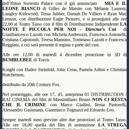
dell’Hiton Sorrento Palace con il già annunciato
MIA E IL
LEONE BIANCO
di Gilles de Maistre con Mélanie Laurent,
Langley Kirkwood, Tessa Jubber, Daniah De Villiers e Ryan Mac
Lennan, con distribuzione Eagle Pictures, e si proseguirà alle ore
22,00 al Teatro Tasso con il film di Distribuzione Indipendente
LA
NOTTE È PICCOLA PER NOI – Director’s Cut
di
Gianfrancesco Lazotti con Michela Andreozzi, Francesca Antonelli,
Cristiana Capotondi, Teresa Mannino, Tommaso Lazotti e Francesca
Reggiani, a cui sarà presente il regista e parte del cast.
Alle ore 12,00 di martedì 4 dicembre proiezione in 3D di
BUMBLEBEE
di Travis
Knight con Hailee Steinfeld, John Cena, Pamela Adlon e Christian
Hutcherson,
distribuito da 20th Century Fox.
Nel pomeriggio, alle ore 17, 45, anteprima 01 DISTRIBUTION /
RAI CINEMA del film di Massimiliano Bruno
NON CI RESTA
CHE IL CRIMINE
con Marco Giallini, Ilenia Pastorelli,
Alessandro Gassmann, Gianmarco Tognazzi ed Edoardo Leo.
Sempre martedì sono previste altre due proiezioni al Teatro Tasso.
Alle ore 18,00 quella del film di animazione
LA STREGA