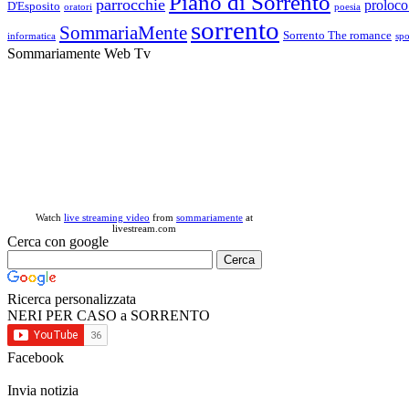
Piano di Sorrento
parrocchie
proloco
D'Esposito
oratori
poesia
sorrento
SommariaMente
Sorrento The romance
informatica
spo
Sommariamente Web Tv
Watch
live streaming video
from
sommariamente
at
livestream.com
Cerca con google
Ricerca personalizzata
NERI PER CASO a SORRENTO
Facebook
Invia notizia