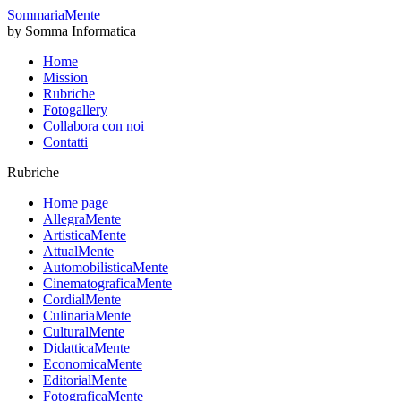
SommariaMente
by Somma Informatica
Home
Mission
Rubriche
Fotogallery
Collabora con noi
Contatti
Rubriche
Home page
AllegraMente
ArtisticaMente
AttualMente
AutomobilisticaMente
CinematograficaMente
CordialMente
CulinariaMente
CulturalMente
DidatticaMente
EconomicaMente
EditorialMente
FotograficaMente