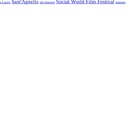
Social World Film Festival
Sant'Agnello
le Lauro
siti internet
somma