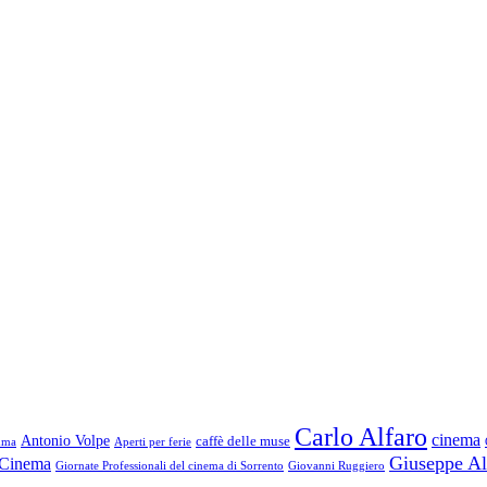
Carlo Alfaro
cinema
Antonio Volpe
caffè delle muse
mma
Aperti per ferie
Giuseppe Al
l Cinema
Giornate Professionali del cinema di Sorrento
Giovanni Ruggiero