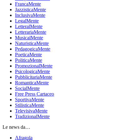
FrancaMente
JazzisticaMente
InclusivaMente
LegalMente
LetteralMente
LetterariaMente
MusicalMente
NaturisticaMente
PedagogicaMente
PoeticaMente
PoliticaMente
PromozionalMente
PsicologicaMente
PubblicitariaMente
RomanticaMente
SocialMente
Free Press Cartaceo
SportivaMente
StilisticaMente
TelevisivaMente
TradizionalMente
Le news da…
Afragola