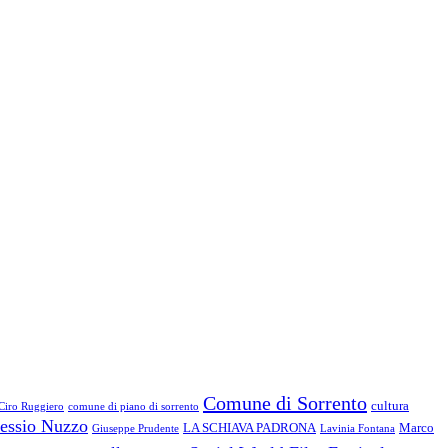
Comune di Sorrento
cultura
Ciro Ruggiero
comune di piano di sorrento
essio Nuzzo
LA SCHIAVA PADRONA
Marco
Giuseppe Prudente
Lavinia Fontana