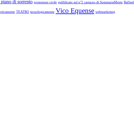
 piano di sorrento
protezione civile
pubblicato sul n°2 cartaceo di SommariaMente
Raffae
Vico Equense
rtivamente
TEATRO
tecnologicamente
webmarketing