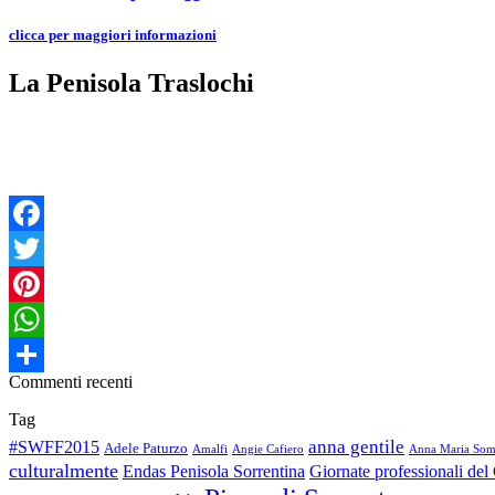
clicca per maggiori informazioni
La Penisola Traslochi
Facebook
Twitter
Pinterest
WhatsApp
Commenti recenti
Condividi
Tag
anna gentile
#SWFF2015
Adele Paturzo
Amalfi
Angie Cafiero
Anna Maria So
culturalmente
Endas Penisola Sorrentina
Giornate professionali de