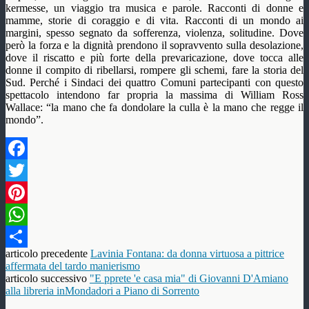
kermesse, un viaggio tra musica e parole. Racconti di donne e
mamme, storie di coraggio e di vita. Racconti di un mondo ai
margini, spesso segnato da sofferenza, violenza, solitudine. Dove
però la forza e la dignità prendono il sopravvento sulla desolazione,
dove il riscatto e più forte della prevaricazione, dove tocca alle
donne il compito di ribellarsi, rompere gli schemi, fare la storia del
Sud. Perché i Sindaci dei quattro Comuni partecipanti con questo
spettacolo intendono far propria la massima di William Ross
Wallace: “la mano che fa dondolare la culla è la mano che regge il
mondo”.
Facebook
Twitter
Pinterest
WhatsApp
articolo precedente
Lavinia Fontana: da donna virtuosa a pittrice
Condividi
affermata del tardo manierismo
articolo successivo
"E pprete 'e casa mia" di Giovanni D'Amiano
alla libreria inMondadori a Piano di Sorrento