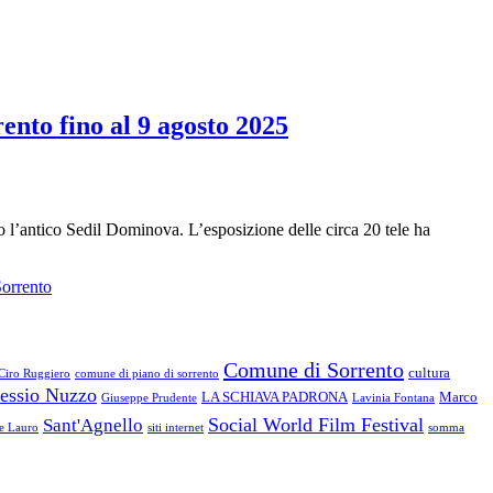
ento fino al 9 agosto 2025
sso l’antico Sedil Dominova. L’esposizione delle circa 20 tele ha
orrento
Comune di Sorrento
cultura
Ciro Ruggiero
comune di piano di sorrento
essio Nuzzo
LA SCHIAVA PADRONA
Marco
Giuseppe Prudente
Lavinia Fontana
Social World Film Festival
Sant'Agnello
le Lauro
siti internet
somma