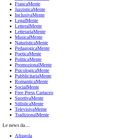
FrancaMente
JazzisticaMente
InclusivaMente
LegalMente
LetteralMente
LetterariaMente
MusicalMente
NaturisticaMente
PedagogicaMente
PoeticaMente
PoliticaMente
PromozionalMente
PsicologicaMente
PubblicitariaMente
RomanticaMente
SocialMente
Free Press Cartaceo
SportivaMente
StilisticaMente
TelevisivaMente
TradizionalMente
Le news da…
Afragola