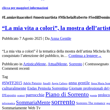
clicca per maggiori informazioni
#Lamiavitaacolori #mostraartista #MichelaRuberto #SedilDomin
“La mia vita a colori”, la mostra dell’art
Pubblicato
7 Agosto 2025
|
Da
Anna Gentile
“La mia vita a colori” è la tematica della mostra dell’artista Michela R
conquistato l’attenzione del pubblico, in…
Continua a leggere
→
Pubblicato in
ArtisticaMente
,
AttualMente
,
Sorrento
|
Contrassegnato
Commenti recenti
Tag
anna gentile
#SWFF2015
Adele Paturzo
Amalfi
Angie Cafiero
Anna Maria So
culturalmente
Endas Penisola Sorrentina
Giornate professionali de
Piano di Sorrento
parrocchie
proloco
D'Esposito
oratori
poesia
sorrento
SommariaMente
Sorrento The romance
informatica
spo
Sommariamente Web Tv