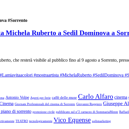
ova #Sorrento
ista Michela Ruberto a Sedil Dominova a Sorr
uberto, che resterà visibile al pubblico fino al 9 agosto a Sorrento, pre
#Lamiavitaacolori #mostraartista #MichelaRuberto #SedilDominova #S
Carlo Alfaro
cinema
Antonio Volpe
caffè delle muse
mma
Aperti per ferie
Giuseppe Al
l Cinema
Giornate Professionali del cinema di Sorrento
Giovanni Ruggiero
 piano di sorrento
protezione civile
pubblicato sul n°2 cartaceo di SommariaMente
Raffae
Vico Equense
rtivamente
TEATRO
tecnologicamente
webmarketing