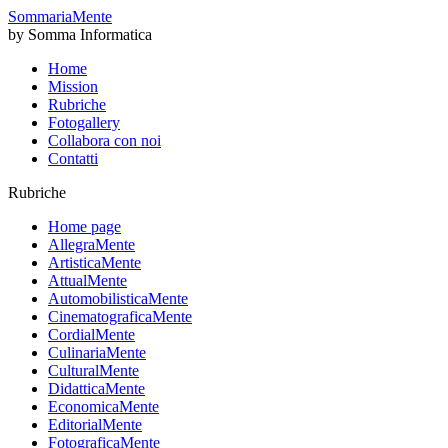
SommariaMente
by Somma Informatica
Home
Mission
Rubriche
Fotogallery
Collabora con noi
Contatti
Rubriche
Home page
AllegraMente
ArtisticaMente
AttualMente
AutomobilisticaMente
CinematograficaMente
CordialMente
CulinariaMente
CulturalMente
DidatticaMente
EconomicaMente
EditorialMente
FotograficaMente