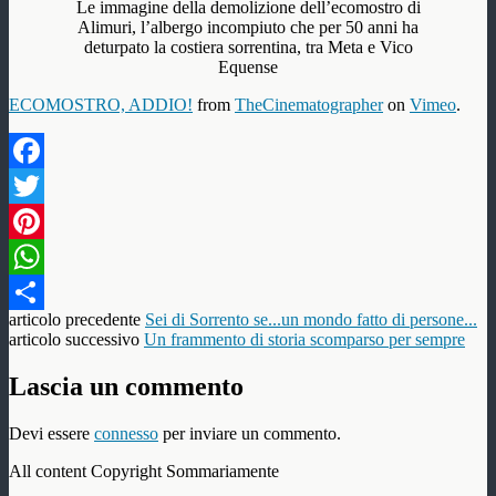
Le immagine della demolizione dell’ecomostro di
Alimuri, l’albergo incompiuto che per 50 anni ha
deturpato la costiera sorrentina, tra Meta e Vico
Equense
ECOMOSTRO, ADDIO!
from
TheCinematographer
on
Vimeo
.
Facebook
Twitter
Pinterest
WhatsApp
articolo precedente
Sei di Sorrento se...un mondo fatto di persone...
Condividi
articolo successivo
Un frammento di storia scomparso per sempre
Lascia un commento
Devi essere
connesso
per inviare un commento.
All content Copyright Sommariamente