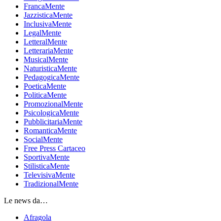
FrancaMente
JazzisticaMente
InclusivaMente
LegalMente
LetteralMente
LetterariaMente
MusicalMente
NaturisticaMente
PedagogicaMente
PoeticaMente
PoliticaMente
PromozionalMente
PsicologicaMente
PubblicitariaMente
RomanticaMente
SocialMente
Free Press Cartaceo
SportivaMente
StilisticaMente
TelevisivaMente
TradizionalMente
Le news da…
Afragola