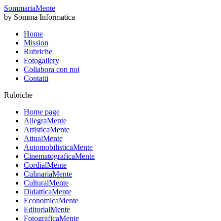
SommariaMente
by Somma Informatica
Home
Mission
Rubriche
Fotogallery
Collabora con noi
Contatti
Rubriche
Home page
AllegraMente
ArtisticaMente
AttualMente
AutomobilisticaMente
CinematograficaMente
CordialMente
CulinariaMente
CulturalMente
DidatticaMente
EconomicaMente
EditorialMente
FotograficaMente