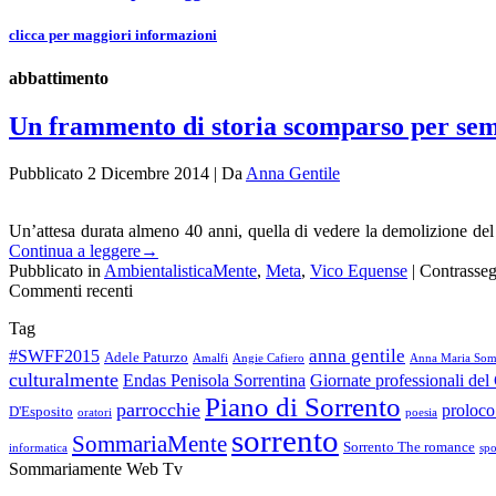
clicca per maggiori informazioni
abbattimento
Un frammento di storia scomparso per se
Pubblicato
2 Dicembre 2014
|
Da
Anna Gentile
Un’attesa durata almeno 40 anni, quella di vedere la demolizione del 
Continua a leggere
→
Pubblicato in
AmbientalisticaMente
,
Meta
,
Vico Equense
|
Contrasse
Commenti recenti
Tag
anna gentile
#SWFF2015
Adele Paturzo
Amalfi
Angie Cafiero
Anna Maria So
culturalmente
Endas Penisola Sorrentina
Giornate professionali de
Piano di Sorrento
parrocchie
proloco
D'Esposito
oratori
poesia
sorrento
SommariaMente
Sorrento The romance
informatica
spo
Sommariamente Web Tv