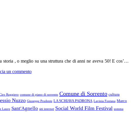
na storia , o meglio su una struttura che di anni ne aveva 50! E cos’…
cia un commento
Comune di Sorrento
cultura
Ciro Ruggiero
comune di piano di sorrento
essio Nuzzo
LA SCHIAVA PADRONA
Marco
Giuseppe Prudente
Lavinia Fontana
Social World Film Festival
Sant'Agnello
le Lauro
siti internet
somma