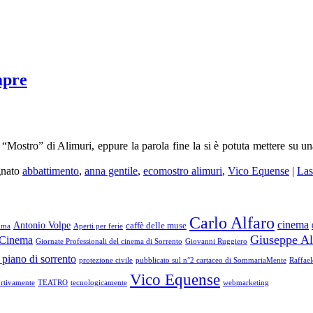
mpre
“Mostro” di Alimuri, eppure la parola fine la si è potuta mettere su u
gnato
abbattimento
,
anna gentile
,
ecomostro alimuri
,
Vico Equense
|
Las
Carlo Alfaro
cinema
Antonio Volpe
caffè delle muse
mma
Aperti per ferie
Giuseppe Al
l Cinema
Giornate Professionali del cinema di Sorrento
Giovanni Ruggiero
 piano di sorrento
protezione civile
pubblicato sul n°2 cartaceo di SommariaMente
Raffae
Vico Equense
rtivamente
TEATRO
tecnologicamente
webmarketing